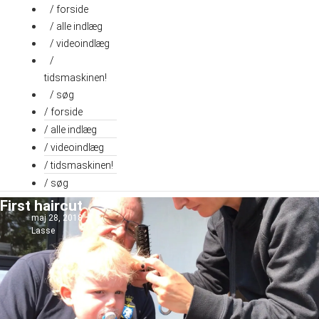
Videre
/ forside
til
/ alle indlæg
indhold
/ videoindlæg
/
tidsmaskinen!
/ søg
/ forside
/ alle indlæg
/ videoindlæg
/ tidsmaskinen!
/ søg
First haircut
maj 28, 2018
Lasse