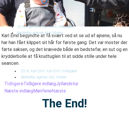
2018
,
Karl Emil
,
Karl Emil | Milepæle
Bedstefar
,
egense
,
klip
,
Moster
Karl Emil begyndte at få svært ved at se ud af øjnene, så nu
har han fået klippet sit hår for første gang. Det var moster der
førte saksen, og det krævede både en bedstefar, en sut og en
krydderbolle at få krudtuglen til at sidde stille under hele
seancen.
2018
,
Karl Emil
,
Karl Emil | Milepæle
Bedstefar
,
egense
,
klip
,
Moster
Tidligere
Tidligere indlæg
Jyllandstur
Næste
Næste indlæg
Mønferie
The End!