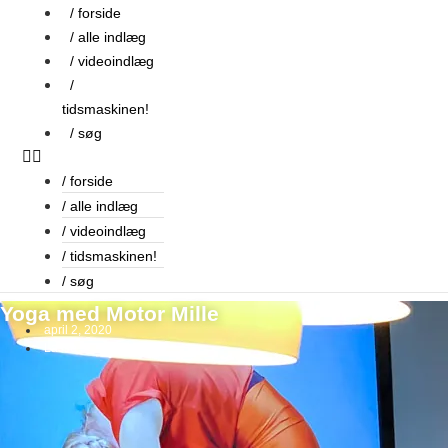
Videre
/ forside
til
/ alle indlæg
indhold
/ videoindlæg
/
tidsmaskinen!
/ søg
/ forside
/ alle indlæg
/ videoindlæg
/ tidsmaskinen!
/ søg
Yoga med Motor Mille
april 2, 2020
Lasse