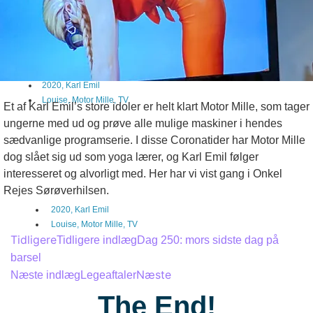
2020
,
Karl Emil
Louise
,
Motor Mille
,
TV
Et af Karl Emil’s store idoler er helt klart Motor Mille, som tager
ungerne med ud og prøve alle mulige maskiner i hendes
sædvanlige programserie. I disse Coronatider har Motor Mille
dog slået sig ud som yoga lærer, og Karl Emil følger
interesseret og alvorligt med. Her har vi vist gang i Onkel
Rejes Sørøverhilsen.
2020
,
Karl Emil
Louise
,
Motor Mille
,
TV
Tidligere
Tidligere indlæg
Dag 250: mors sidste dag på
barsel
Næste
Næste indlæg
Legeaftaler
The End!