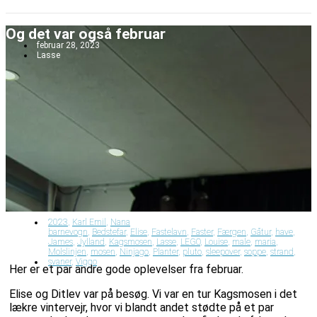
Videre
til
Og det var også februar
indhold
februar 28, 2023
Lasse
2023
,
Karl Emil
,
Nana
barnevogn
,
Bedstefar
,
Elise
,
Fastelavn
,
Faster
,
Færgen
,
Gåtur
,
have
,
James
,
Jylland
,
Kagsmosen
,
Lasse
,
LEGO
,
Louise
,
male
,
maria
,
Molslinjen
,
mosen
,
Ninjago
,
Planter
,
pluto
,
sleepover
,
soppe
,
strand
,
svaner
,
Viggo
Her er et par andre gode oplevelser fra februar.
Elise og Ditlev var på besøg. Vi var en tur Kagsmosen i det
lækre vintervejr, hvor vi blandt andet stødte på et par