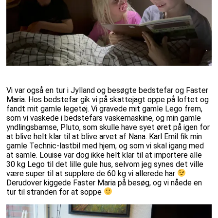
Vi var også en tur i Jylland og besøgte bedstefar og Faster
Maria. Hos bedstefar gik vi på skattejagt oppe på loftet og
fandt mit gamle legetøj. Vi gravede mit gamle Lego frem,
som vi vaskede i bedstefars vaskemaskine, og min gamle
yndlingsbamse, Pluto, som skulle have syet øret på igen for
at blive helt klar til at blive arvet af Nana. Karl Emil fik min
gamle Technic-lastbil med hjem, og som vi skal igang med
at samle. Louise var dog ikke helt klar til at importere alle
30 kg Lego til det lille gule hus, selvom jeg synes det ville
være super til at supplere de 60 kg vi allerede har
Derudover kiggede Faster Maria på besøg, og vi nåede en
tur til stranden for at soppe