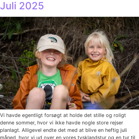
Juli 2025
Vi havde egentligt forsøgt at holde det stille og roligt
denne sommer, hvor vi ikke havde nogle store rejser
planlagt. Alligevel endte det med at blive en heftig juli
måned, hvor vi ud over en vores tysklandstur og en tur til