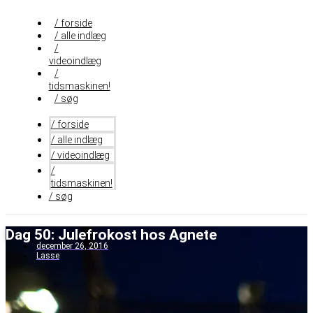
Videre
til
/ forside
indhold
/ alle indlæg
/
videoindlæg
/
tidsmaskinen!
/ søg
/ forside
/ alle indlæg
/ videoindlæg
/
tidsmaskinen!
/ søg
Dag 50: Julefrokost hos Agnete
december 26, 2016
Lasse