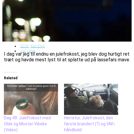
2016
,
Karl Emil
Jul
,
Lasse
I dag var jeg til endnu en julefrokost, jeg blev dog hurtigt ret
træt og havde mest lyst til at splatte ud på lassefars mave.
Related
Dag 49: Julefrokost med
Herretur, Julefrokost, den
Olde og Moster Vibeke
første brandert (?) og VM i
(Video)
håndbold