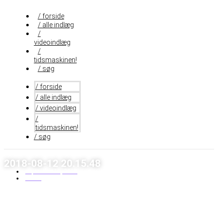
Videre
til
/ forside
indhold
/ alle indlæg
/
videoindlæg
/
tidsmaskinen!
/ søg
/ forside
/ alle indlæg
/ videoindlæg
/
tidsmaskinen!
/ søg
2018-08-12 20.15.48
september 11, 2018
Lasse