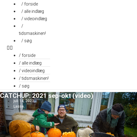
Videre
/ forside
til
/ alle indlæg
indhold
/ videoindlæg
/
tidsmaskinen!
/ søg
/ forside
/ alle indlæg
/ videoindlæg
/ tidsmaskinen!
/ søg
CATCHUP: 2021 sep-okt (video)
juli 14, 2023
Lasse