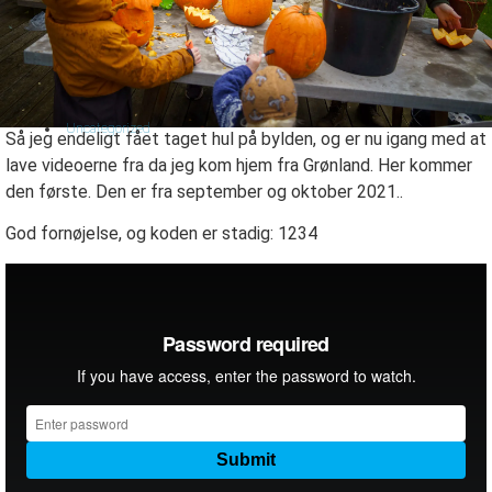
Uncategorized
Så jeg endeligt fået taget hul på bylden, og er nu igang med at
lave videoerne fra da jeg kom hjem fra Grønland. Her kommer
den første. Den er fra september og oktober 2021..
God fornøjelse, og koden er stadig: 1234