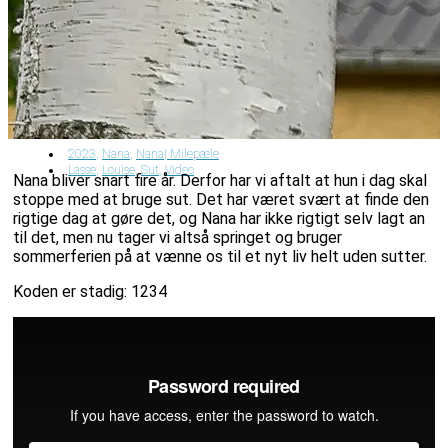
2023
,
Nana
,
Nana| Milepæle
Lasse
,
Louise
,
Sut
,
Video
Nana bliver snart fire år. Derfor har vi aftalt at hun i dag skal
stoppe med at bruge sut. Det har været svært at finde den
rigtige dag at gøre det, og Nana har ikke rigtigt selv lagt an
til det, men nu tager vi altså springet og bruger
sommerferien på at vænne os til et nyt liv helt uden sutter.
Koden er stadig: 1234