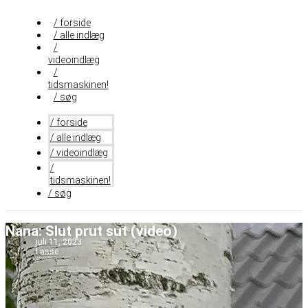
Videre
til
/ forside
indhold
/ alle indlæg
/
videoindlæg
/
tidsmaskinen!
/ søg
/ forside
/ alle indlæg
/ videoindlæg
/
tidsmaskinen!
/ søg
Nana: Slut prut sut (video)
juli 11, 2023
Lasse