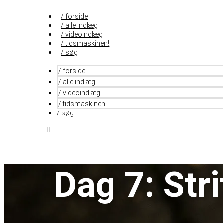
Videre
til
/ forside
indhold
/ alle indlæg
/ videoindlæg
/ tidsmaskinen!
/ søg
/ forside
/ alle indlæg
/ videoindlæg
/ tidsmaskinen!
/ søg
Dag 7: Str