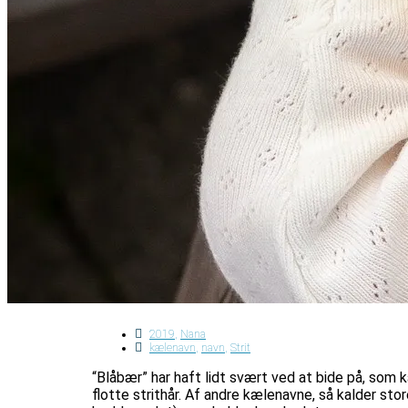
2019
,
Nana
kælenavn
,
navn
,
Strit
“Blåbær” har haft lidt svært ved at bide på, som kæ
flotte strithår. Af andre kælenavne, så kalder sto