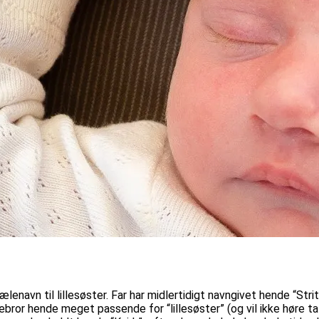
lenavn til lillesøster. Far har midlertidigt navngivet hende “Stri
rebror hende meget passende for “lillesøster” (og vil ikke høre t