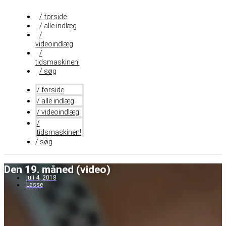
Videre
til
/ forside
indhold
/ alle indlæg
/
videoindlæg
/
tidsmaskinen!
/ søg
/ forside
/ alle indlæg
/ videoindlæg
/
tidsmaskinen!
/ søg
Den 19. måned (video)
juli 4, 2018
Lasse