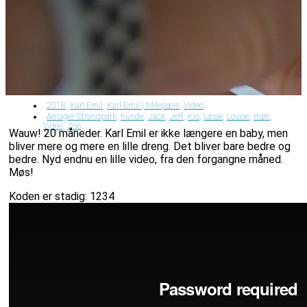
2018
,
Karl Emil
,
Karl Emil | Milepæle
,
Video
Amager Strandpark
,
hunde
,
Jack
,
Jeff
,
Kio
,
Lasse
,
Louise
,
møn
,
Video
,
Zoo
Wauw! 20 måneder. Karl Emil er ikke længere en baby, men
bliver mere og mere en lille dreng. Det bliver bare bedre og
bedre. Nyd endnu en lille video, fra den forgangne måned.
Møs!
Koden er stadig: 1234