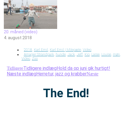
20. måned (video)
4. august 2018
2018
,
Karl Emil
,
Karl Emil | Milepæle
,
Video
Amager Strandpark
,
hunde
,
Jack
,
Jeff
,
Kio
,
Lasse
,
Louise
,
møn
,
Video
,
Zoo
Tidligere indlæg
Hold da op juni gik hurtigt!
Tidligere
Næste indlæg
Herretur, jazz og krabber
Næste
The End!