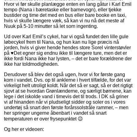
Hvor vi før skulle planlægge enten en lang gåtur i Karl Emil
tempo (Nana i bæretaske eller barnevogn), eller tjekke
bustider og time det med en bus eller bare booke en taxi,
hvis vi skulle længere væk, så kan vi nu nå det meste af
Nuuk på 5-10 minutter så let som ingenting.
Ud over Karl Emil’s cykel, har vi også fundet den lille gule
løbecykel frem til Nana, og hun kan nu lige præcis nå
jorden, hvis vi giver hende hendes store Sorel vinterstøvler
på ♥️Det egner sig endnu ikke til længere ture, men det er
ikke fordi Nana ikke har lysten, – det er bare forældrene der
ikke har toldmodigheden.
Derudover så blev det også ugen, hvor vi for første gang
kom i vandet. Dvs. op til anklerne i hvert tilfælde, for det var
virkeligt helt utroligt koldt. Når det så er sagt, så er det rigtigt
sjovt at se hvordan Grønlænderne, og særligt børnene, kan
lege i det iskolde vand i timevis det til trods. I DK så griner
vi af hinanden når vi pludseligt sidder og soler os i vores
undertøj så snart den første forårssolstråle rammer, – men
her springer ungerne åbenbart i vandet så snart
temperaturen er over frysepunktet 😉
Og her er videoen: