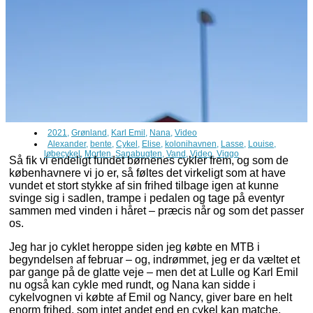
2021
,
Grønland
,
Karl Emil
,
Nana
,
Video
Alexander
,
bente
,
Cykel
,
Elise
,
kolonihavnen
,
Lasse
,
Louise
,
løbecykel
,
Morten
,
Sanabugten
,
Vand
,
Video
,
Viggo
Så fik vi endeligt fundet børnenes cykler frem, og som de
københavnere vi jo er, så føltes det virkeligt som at have
vundet et stort stykke af sin frihed tilbage igen at kunne
svinge sig i sadlen, trampe i pedalen og tage på eventyr
sammen med vinden i håret – præcis når og som det passer
os.
Jeg har jo cyklet heroppe siden jeg købte en MTB i
begyndelsen af februar – og, indrømmet, jeg er da væltet et
par gange på de glatte veje – men det at Lulle og Karl Emil
nu også kan cykle med rundt, og Nana kan sidde i
cykelvognen vi købte af Emil og Nancy, giver bare en helt
enorm frihed, som intet andet end en cykel kan matche.