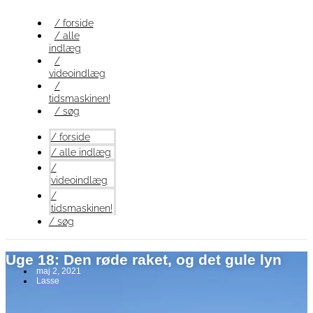
Videre
til
/ forside
indhold
/ alle
indlæg
/
videoindlæg
/
tidsmaskinen!
/ søg
/ forside
/ alle indlæg
/
videoindlæg
/
tidsmaskinen!
/ søg
Uge 18: Den røde raket, og det gule lyn
maj 2, 2021
Lasse