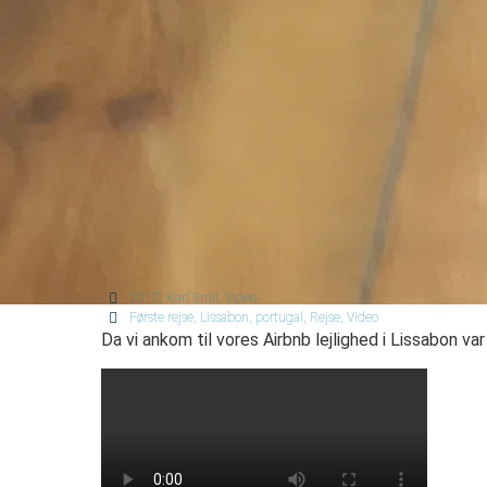
2017
,
Karl Emil
,
Video
Første rejse
,
Lissabon
,
portugal
,
Rejse
,
Video
Da vi ankom til vores Airbnb lejlighed i Lissabon va