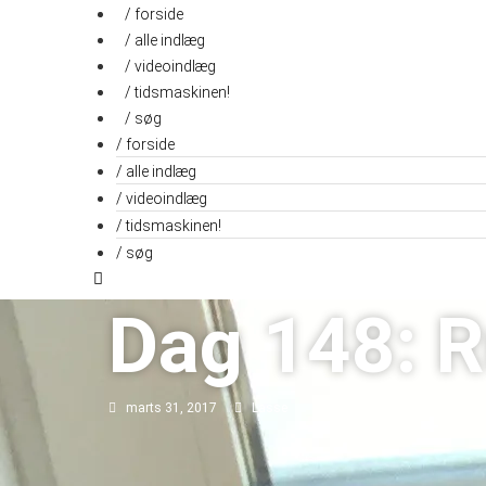
Videre
/ forside
til
/ alle indlæg
indhold
/ videoindlæg
/ tidsmaskinen!
/ søg
/ forside
/ alle indlæg
/ videoindlæg
/ tidsmaskinen!
/ søg
Dag 148: R
marts 31, 2017
Lasse