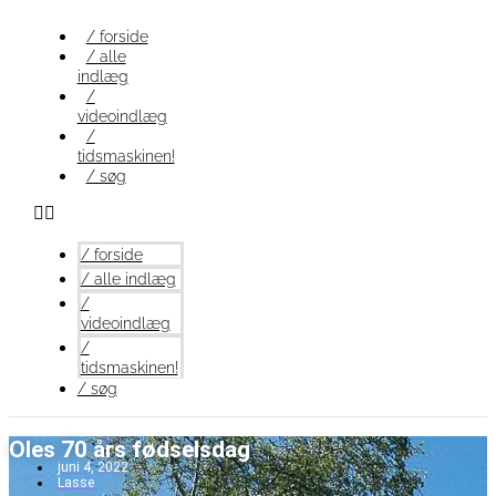
Videre
til
/ forside
indhold
/ alle
indlæg
/
videoindlæg
/
tidsmaskinen!
/ søg
/ forside
/ alle indlæg
/
videoindlæg
/
tidsmaskinen!
/ søg
Oles 70 års fødselsdag
juni 4, 2022
Lasse