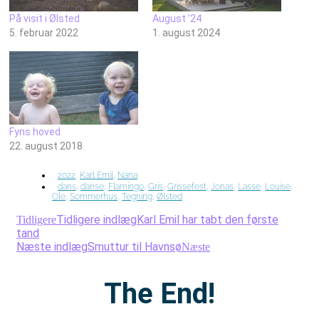
På visit i Ølsted
August ’24
5. februar 2022
1. august 2024
Fyns hoved
22. august 2018
2022
,
Karl Emil
,
Nana
dans
,
danse
,
Flamingo
,
Gris
,
Grissefest
,
Jonas
,
Lasse
,
Louise
,
Ole
,
Sommerhus
,
Tegning
,
Ølsted
Tidligere indlæg
Karl Emil har tabt den første
Tidligere
tand
Næste indlæg
Smuttur til Havnsø
Næste
The End!