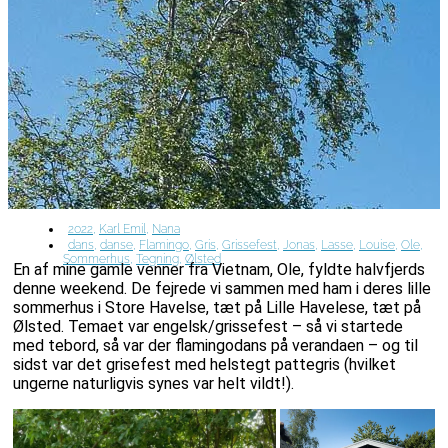
2022
,
Karl Emil
,
Nana
dans
,
danse
,
Flamingo
,
Gris
,
Grissefest
,
Jonas
,
Lasse
,
Louise
,
Ole
,
Sommerhus
,
Tegning
,
Ølsted
En af mine gamle venner fra Vietnam, Ole, fyldte halvfjerds
denne weekend. De fejrede vi sammen med ham i deres lille
sommerhus i Store Havelse, tæt på Lille Havelese, tæt på
Ølsted. Temaet var engelsk/grissefest – så vi startede
med tebord, så var der flamingodans på verandaen – og til
sidst var det grisefest med helstegt pattegris (hvilket
ungerne naturligvis synes var helt vildt!).