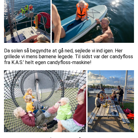
Da solen så begyndte at gå ned, sejlede vi ind igen. Her
grillede vi mens børnene legede. Til sidst var der candyfloss
fra K.A.S.’ helt egen candyfloss-maskine!