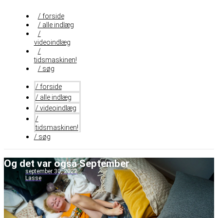
Videre
til
/ forside
indhold
/ alle indlæg
/
videoindlæg
/
tidsmaskinen!
/ søg
/ forside
/ alle indlæg
/ videoindlæg
/
tidsmaskinen!
/ søg
Og det var også September
september 30, 2022
Lasse