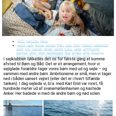
2022
,
Karl Emil
,
Nana
astrid
,
bade
,
Bamse
,
bamser
,
Bjørn
,
Elias
,
Ellen
,
fodbold
,
Fødselsdag
,
Gave
,
Grill
,
Hamza
,
Ismael
,
James
,
K.A.S.
,
Lasse
,
Legegruppe
,
magnus
,
Miray
,
Nora
,
paddleboard
,
Rod
,
Sejlads
,
Sejle
,
Shivanya
,
Sigurd
,
Sofie
,
Solvej
,
Svanemøllehavnen
,
Topper
,
Viggo
I sejlklubben lykkedes det os for første gang at komme
afsted til Børn og Båd. Det er et arrangement, hvor vi
sejlglade forældre tager vores børn med ud og sejle – og
sammen med andre børn. Ambitionerne er små, men vi tager
ned i båden uanset vejret (eller det er i hvert tilfælde
tanken). I dag sejlede vi, bl.a. med Karl Emil var roret, få
hundrede meter ud af svanemøllenhavnen og kastede
Anker. Her badede vi med de andre børn og nød solen.