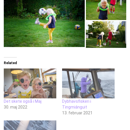
Related
Det skete også i Maj
Dybhavsfiskeri i
30. maj 2022
Tingmiánguit
13. februar 2021