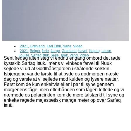
2021
,
Grønland
,
Karl Emil
,
Nana
,
Video
2021
,
Bølger
,
ferie
,
færge
,
Grønland
,
havet
,
isbjerg
,
Lasse
,
Louise
,
Sarfaq Ittuk
,
Sejle
,
skak
,
Vand
,
Video
Sent fredag aften steg vi endnu engang ombord det røde
kystskib Sarfaq Ittuk. Imens vi vinkede farvel til Nuuk
sejlede vi ud af Godthåbsfjorden i strålende solskin.
Isbjergene var de første til at byde os godmorgen næste
dag og varsle at vi sejlede mod kulden og lysere nætter.
Først kom de kun enkeltvis eller i par til syne gennem
morgenens tåge, men efterhånden som tågen lettede og vi
nærmede os polarcirklen kom de mere talstærkt til syne og
enkelte ragede majestætisk mange meter op over Sarfaq
Ittuk.