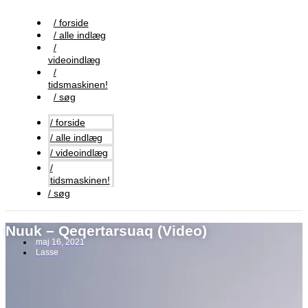
Videre
til
/ forside
indhold
/ alle indlæg
/
videoindlæg
/
tidsmaskinen!
/ søg
/ forside
/ alle indlæg
/ videoindlæg
/
tidsmaskinen!
/ søg
Nuuk – Qeqertarsuaq (Video)
maj 16, 2021
Lasse