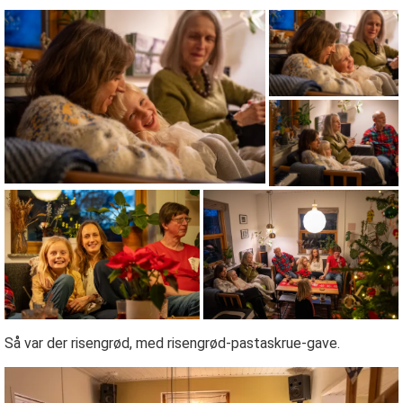
Så var der risengrød, med risengrød-pastaskrue-gave.