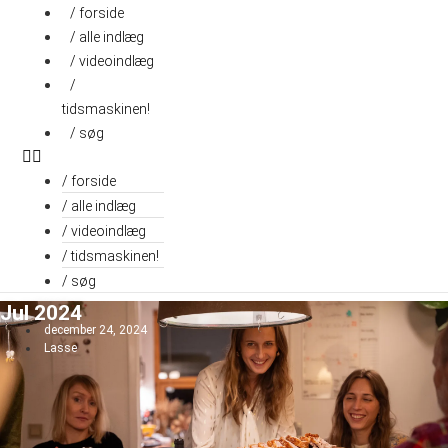
Videre
/ forside
til
/ alle indlæg
indhold
/ videoindlæg
/
tidsmaskinen!
/ søg
/ forside
/ alle indlæg
/ videoindlæg
/ tidsmaskinen!
/ søg
Jul 2024
december 24, 2024
Lasse