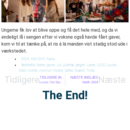
Ungerne fik lov at blive oppe og få det hele med, og da vi
endeligt lå i sengen efter vi voksne også havde fået gaver,
kom vi til at tænke på, at ris á lá manden vist stadig stod ude i
værkstedet..
2024
,
Karl Emil
,
Nana
Bedstefar
,
faster
,
gaver
,
Jul
,
juletræ
,
jørgen
,
Lasse
,
LEGO
,
Louise
,
Mad
,
morfar
,
mormor
,
moster
,
Salka
,
Sværd
,
Tinka
Tidligere
Næste
TIDLIGERE INDLÆG
NÆSTE INDLÆG
Lucia i De Syv Have
Nytår 2024
The End!