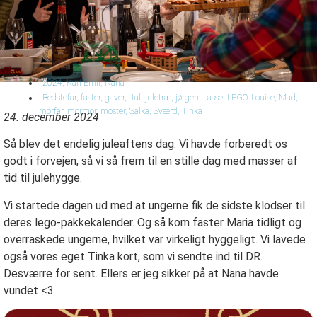
2024
,
Karl Emil
,
Nana
Bedstefar
,
faster
,
gaver
,
Jul
,
juletræ
,
jørgen
,
Lasse
,
LEGO
,
Louise
,
Mad
,
morfar
,
mormor
,
moster
,
Salka
,
Sværd
,
Tinka
24. december 2024
Så blev det endelig juleaftens dag. Vi havde forberedt os
godt i forvejen, så vi så frem til en stille dag med masser af
tid til julehygge.
Vi startede dagen ud med at ungerne fik de sidste klodser til
deres lego-pakkekalender. Og så kom faster Maria tidligt og
overraskede ungerne, hvilket var virkeligt hyggeligt. Vi lavede
også vores eget Tinka kort, som vi sendte ind til DR.
Desværre for sent. Ellers er jeg sikker på at Nana havde
vundet <3