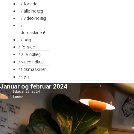
Videre
/ forside
til
/ alle indlæg
indhold
/ videoindlæg
/
tidsmaskinen!
/ søg
/ forside
/ alle indlæg
/ videoindlæg
/ tidsmaskinen!
/ søg
Januar og februar 2024
februar 29, 2024
Lasse