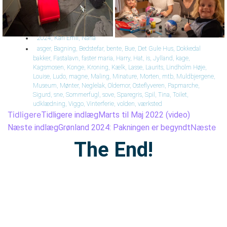
2024
,
Karl Emil
,
Nana
asger
,
Bagning
,
Bedstefar
,
bente
,
Bue
,
Det Gule Hus
,
Dokkedal
bakker
,
Fastalavn
,
faster maria
,
Harry
,
Hat
,
is
,
Jylland
,
kage
,
Kagsmosen
,
Konge
,
Kroning
,
Kælk
,
Lasse
,
Laurits
,
Lindholm Høje
,
Louise
,
Ludo
,
magne
,
Maling
,
Minature
,
Morten
,
mtb
,
Muldbjergene
,
Museum
,
Mønter
,
Neglelak
,
Oldemor
,
Osteflyveren
,
Papmarche
,
Sigurd
,
sne
,
Sommerfugl
,
sove
,
Sparegris
,
Spil
,
Tina
,
Toilet
,
udklædning
,
Viggo
,
Vinterferie
,
volden
,
værksted
Tidligere
Tidligere indlæg
Marts til Maj 2022 (video)
Næste
Næste indlæg
Grønland 2024: Pakningen er begyndt
The End!