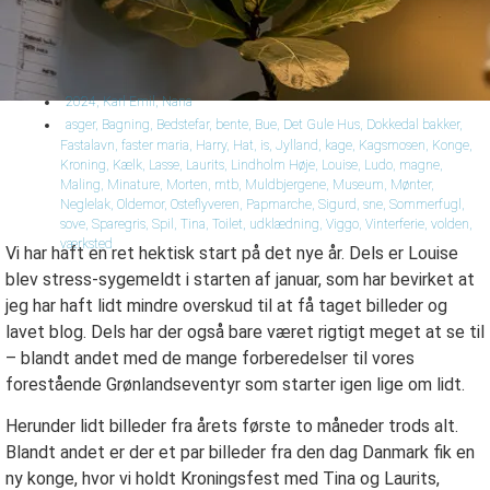
2024
,
Karl Emil
,
Nana
asger
,
Bagning
,
Bedstefar
,
bente
,
Bue
,
Det Gule Hus
,
Dokkedal bakker
,
Fastalavn
,
faster maria
,
Harry
,
Hat
,
is
,
Jylland
,
kage
,
Kagsmosen
,
Konge
,
Kroning
,
Kælk
,
Lasse
,
Laurits
,
Lindholm Høje
,
Louise
,
Ludo
,
magne
,
Maling
,
Minature
,
Morten
,
mtb
,
Muldbjergene
,
Museum
,
Mønter
,
Neglelak
,
Oldemor
,
Osteflyveren
,
Papmarche
,
Sigurd
,
sne
,
Sommerfugl
,
sove
,
Sparegris
,
Spil
,
Tina
,
Toilet
,
udklædning
,
Viggo
,
Vinterferie
,
volden
,
værksted
Vi har haft en ret hektisk start på det nye år. Dels er Louise
blev stress-sygemeldt i starten af januar, som har bevirket at
jeg har haft lidt mindre overskud til at få taget billeder og
lavet blog. Dels har der også bare været rigtigt meget at se til
– blandt andet med de mange forberedelser til vores
forestående Grønlandseventyr som starter igen lige om lidt.
Herunder lidt billeder fra årets første to måneder trods alt.
Blandt andet er der et par billeder fra den dag Danmark fik en
ny konge, hvor vi holdt Kroningsfest med Tina og Laurits,