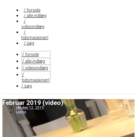
Videre
til
/ forside
indhold
/ alle indlæg
/
videoindlæg
/
tidsmaskinen!
/ søg
/ forside
/ alle indlæg
/ videoindlæg
/
tidsmaskinen!
/ søg
Februar 2019 (video)
oktober 12, 2019
Lasse