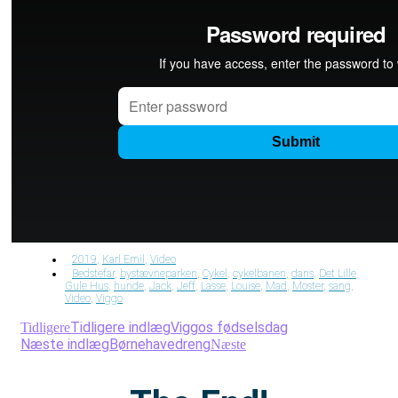
2019
,
Karl Emil
,
Video
Bedstefar
,
bystævneparken
,
Cykel
,
cykelbanen
,
dans
,
Det Lille
Gule Hus
,
hunde
,
Jack
,
Jeff
,
Lasse
,
Louise
,
Mad
,
Moster
,
sang
,
Video
,
Viggo
Tidligere indlæg
Viggos fødselsdag
Tidligere
Næste indlæg
Børnehavedreng
Næste