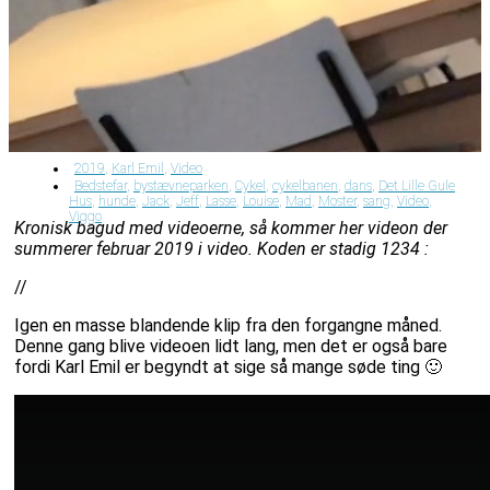
2019
,
Karl Emil
,
Video
Bedstefar
,
bystævneparken
,
Cykel
,
cykelbanen
,
dans
,
Det Lille Gule
Hus
,
hunde
,
Jack
,
Jeff
,
Lasse
,
Louise
,
Mad
,
Moster
,
sang
,
Video
,
Viggo
Kronisk bagud med videoerne, så kommer her videon der
summerer februar 2019 i video. Koden er stadig 1234 :
//
Igen en masse blandende klip fra den forgangne måned.
Denne gang blive videoen lidt lang, men det er også bare
fordi Karl Emil er begyndt at sige så mange søde ting 🙂