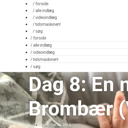
Videre
/ forside
til
/ alle indlæg
indhold
/ videoindlæg
/ tidsmaskinen!
/ søg
/ forside
/ alle indlæg
/ videoindlæg
/ tidsmaskinen!
/ søg
Dag 8: En 
Brombær (
november 12, 2016