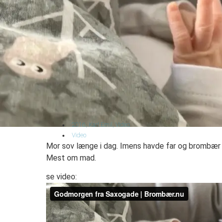
2016
,
Karl Emil
,
Video
Video
Mor sov længe i dag. Imens havde far og brombær 
Mest om mad.
se video: