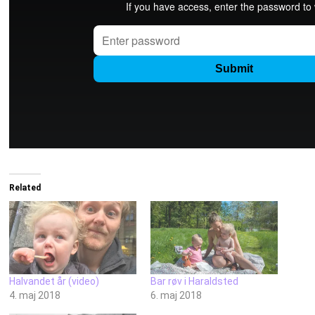
Related
Halvandet år (video)
Bar røv i Haraldsted
4. maj 2018
6. maj 2018