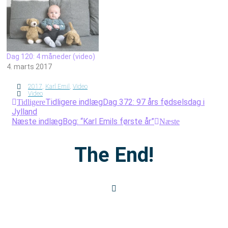
Dag 120: 4 måneder (video)
4. marts 2017
2017
,
Karl Emil
,
Video
Video
Tidligere indlæg
Dag 372: 97 års fødselsdag i
Tidligere
Jylland
Næste indlæg
Bog: “Karl Emils første år”
Næste
The End!