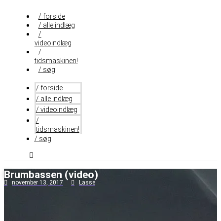
Videre
til
/ forside
indhold
/ alle indlæg
/
videoindlæg
/
tidsmaskinen!
/ søg
/ forside
/ alle indlæg
/ videoindlæg
/
tidsmaskinen!
/ søg
Brumbassen (video)
november 13, 2017
Lasse