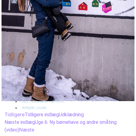
2021
,
Grønland
,
Karl Emil
Arbejde
,
Louise
Tidligere
Tidligere indlæg
Udklædning
Næste indlæg
Uge 6: Ny børnehave og andre småting
Næste
(video)