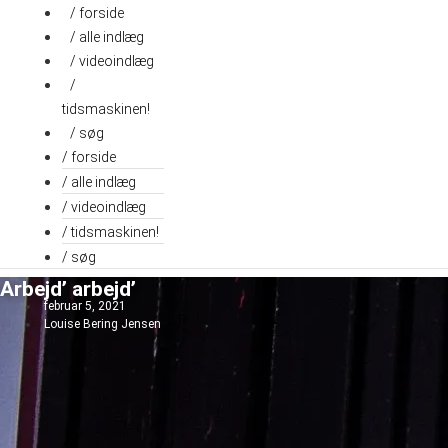
Videre
/ forside
til
/ alle indlæg
indhold
/ videoindlæg
/
tidsmaskinen!
/ søg
/ forside
/ alle indlæg
/ videoindlæg
/ tidsmaskinen!
/ søg
Arbejd’ arbejd’
februar 5, 2021
Louise Bering Jensen