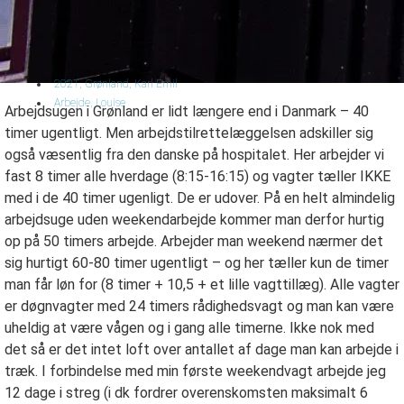
2021
,
Grønland
,
Karl Emil
Arbejde
,
Louise
Arbejdsugen i Grønland er lidt længere end i Danmark – 40
timer ugentligt. Men arbejdstilrettelæggelsen adskiller sig
også væsentlig fra den danske på hospitalet. Her arbejder vi
fast 8 timer alle hverdage (8:15-16:15) og vagter tæller IKKE
med i de 40 timer ugenligt. De er udover. På en helt almindelig
arbejdsuge uden weekendarbejde kommer man derfor hurtig
op på 50 timers arbejde. Arbejder man weekend nærmer det
sig hurtigt 60-80 timer ugentligt – og her tæller kun de timer
man får løn for (8 timer + 10,5 + et lille vagttillæg). Alle vagter
er døgnvagter med 24 timers rådighedsvagt og man kan være
uheldig at være vågen og i gang alle timerne. Ikke nok med
det så er det intet loft over antallet af dage man kan arbejde i
træk. I forbindelse med min første weekendvagt arbejde jeg
12 dage i streg (i dk fordrer overenskomsten maksimalt 6