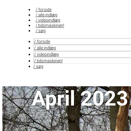
Videre
til
/ forside
indhold
/ alle indlæg
/ videoindlæg
/ tidsmaskinen!
/ søg
/ forside
/ alle indlæg
/ videoindlæg
/ tidsmaskinen!
/ søg
April 2023