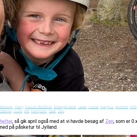
eskoven
,
Harry
,
Husum Boldklub
,
korsager skole
,
Lasse
,
Louise
,
magnus
,
mormor
,
mtb
stævne
,
Sushi
,
telt
,
trampolin
,
Vask
,
Zen
helter
, så gik april også med at vi havde besøg af
Zen
, som er 0
ed på påsketur til Jylland.