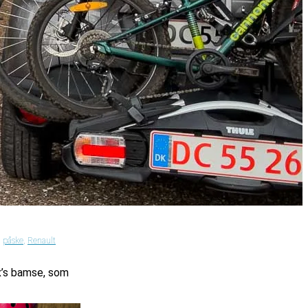
,
påske
,
Renault
.x’s bamse, som