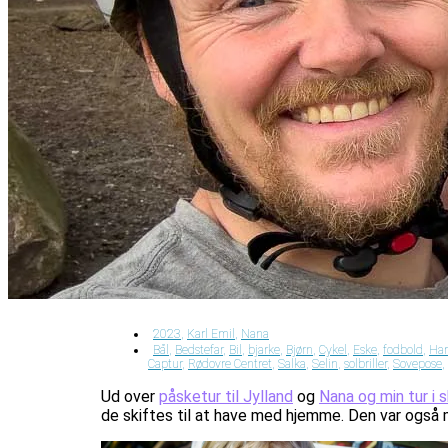
2023
,
Karl Emil
,
Nana
Bål
,
Bedstefar
,
Bil
,
bjarke
,
Bjørn
,
Cykel
,
Eske
,
fodbold
,
Har
Captur
,
Rødovre Centret
,
Salka
,
Selin
,
solbriller
,
Sovepose
,
Ud over
påsketur til Jylland
og
Nana og min tur i s
de skiftes til at have med hjemme. Den var også m